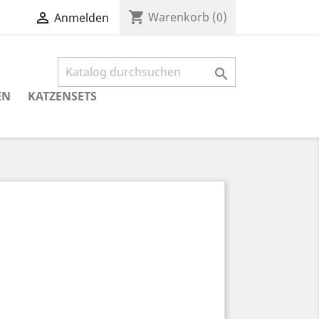
shopping_cart

Warenkorb
(0)
Anmelden

EN
KATZENSETS