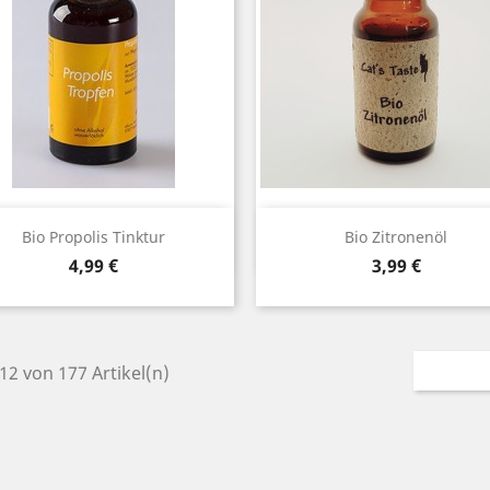
Vorschau
Vorschau


Bio Propolis Tinktur
Bio Zitronenöl
Preis
Preis
4,99 €
3,99 €
 12 von 177 Artikel(n)