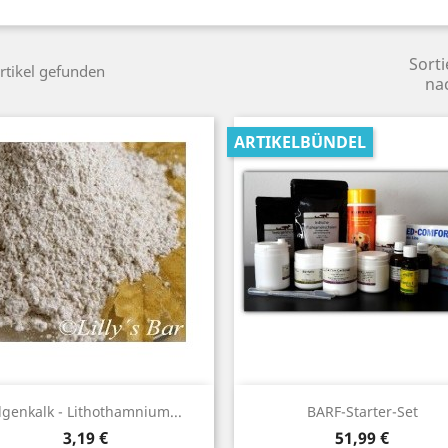
Sorti
rtikel gefunden
na
ARTIKELBÜNDEL
Vorschau
Vorschau


lgenkalk - Lithothamnium...
BARF-Starter-Set
Preis
Preis
3,19 €
51,99 €