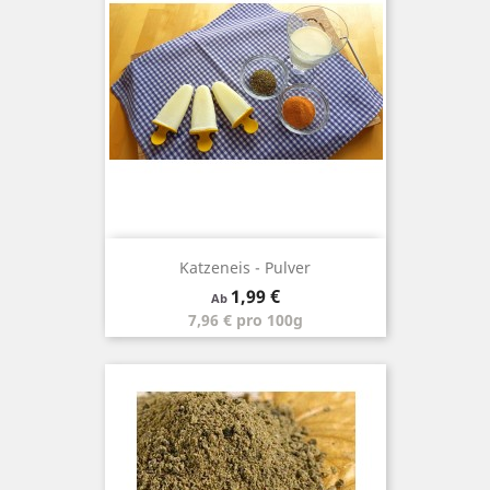
Katzeneis - Pulver
Preis
1,99 €
Ab
7,96 € pro 100g