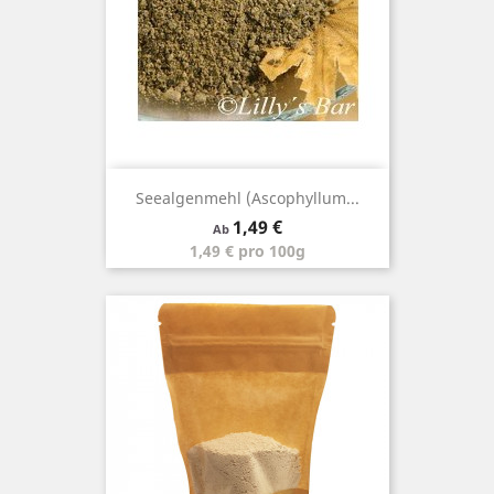
Seealgenmehl (Ascophyllum...
Preis
1,49 €
Ab
1,49 € pro 100g