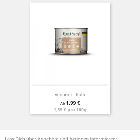
Venandi - Kalb
Preis
1,99 €
Ab
1,59 € pro 100g
Lass Dich über Angebote und Aktionen informieren: