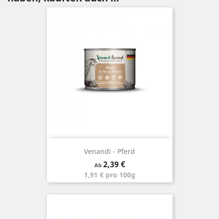
Venandi - Pferd
Preis
2,39 €
Ab
1,91 € pro 100g