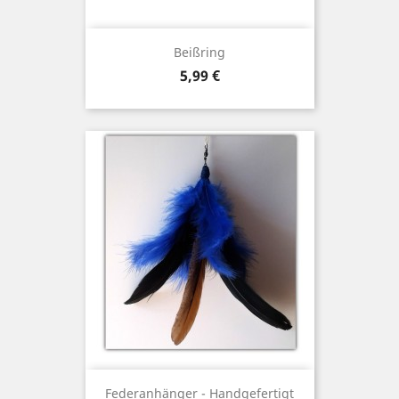
Beißring
Preis
5,99 €
Federanhänger - Handgefertigt